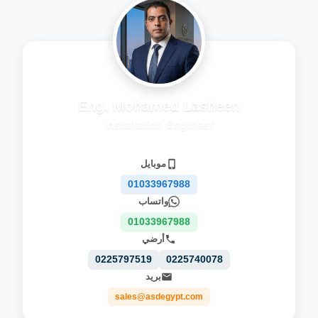
Eng. Mohamed Lasheen
Installation Engineer
موبايل
01033967988
واتساب
01033967988
أرضي
0225797519
0225740078
بريد
sales@asdegypt.com