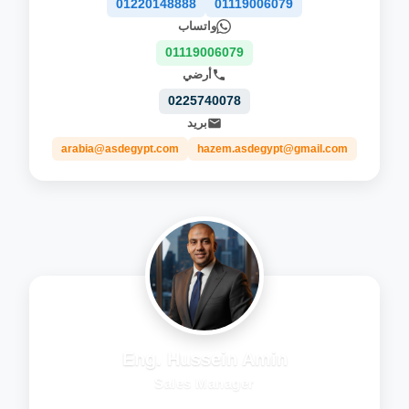
01220148888
01119006079
واتساب
01119006079
أرضي
0225740078
بريد
arabia@asdegypt.com
hazem.asdegypt@gmail.com
Eng. Hussein Amin
Sales Manager