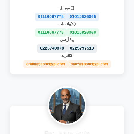
موبايل
01116067778
01015826066
واتساب
01116067778
01015826066
أرضي
0225740078
0225797519
بريد
arabia@asdegypt.com
sales@asdegypt.com
Eng. Hany Amin