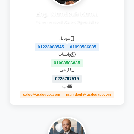
Eng. Mamdouh Kamal
Experienced Sales Specialist
موبايل
01228088545
01093566835
واتساب
01093566835
أرضي
0225797519
بريد
sales@asdegypt.com
mamdouh@asdegypt.com