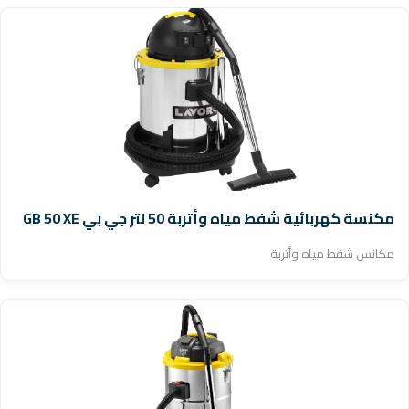
مكنسة كهربائية شفط مياه وأتربة 50 لتر جي بي GB 50 XE
مكانس شفط مياه وأتربة