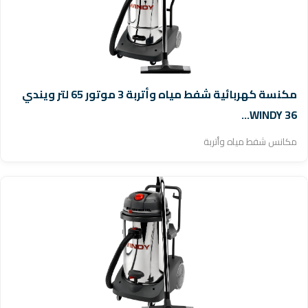
مكنسة كهربائية شفط مياه وأتربة 3 موتور 65 لتر ويندي
WINDY 36...
مكانس شفط مياه وأتربة