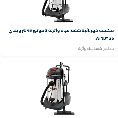
مكنسة كهربائية شفط مياه وأتربة 3 موتور 65 لتر ويندي
WINDY 36...
مكانس شفط مياه وأتربة