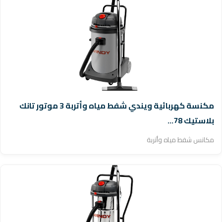
مكنسة كهربائية ويندي شفط مياه وأتربة 3 موتور تانك
بلاستيك 78...
مكانس شفط مياه وأتربة