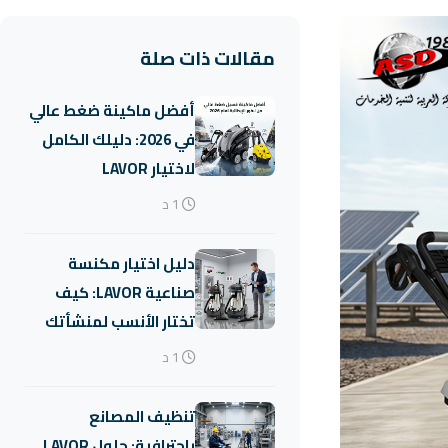
مقالات ذات صلة
أفضل ماكينة ضغط عالي
في 2026: دليلك الكامل
لاختيار LAVOR
1 د
دليل اختيار مكنسة
صناعية LAVOR: كيف
تختار الأنسب لمنشأتك
1 د
تنظيف المصانع
باحترافية: حلول LAVOR