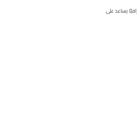
ط العالي من LAVOR الإيطالية توفر حلاً احترافيًا يساعد على