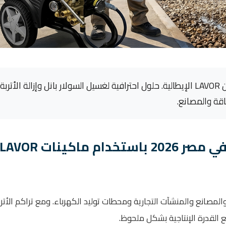
تعرف على أفضل ماكينات تنظيف الألواح الشمسية في مصر من LAVOR الإيطالية. حلول احترافية لغسيل السولار بانل وإزالة 
قة والمصانع.
أفضل ماكينة تنظيف الألواح الشمسية في مصر 2026 باستخدام ماكينات LAVOR
لمصانع والمنشآت التجارية ومحطات توليد الكهرباء. ومع تراكم الأترب
لقدرة الإنتاجية بشكل ملحوظ.