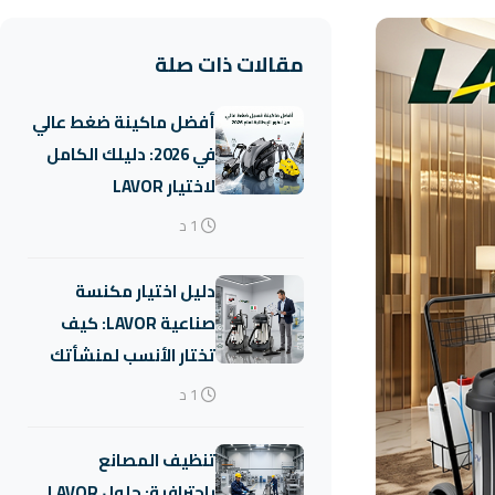
مقالات ذات صلة
أفضل ماكينة ضغط عالي
في 2026: دليلك الكامل
لاختيار LAVOR
1 د
دليل اختيار مكنسة
صناعية LAVOR: كيف
تختار الأنسب لمنشأتك
1 د
تنظيف المصانع
باحترافية: حلول LAVOR