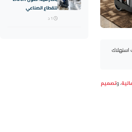
للقطاع الصناعي
1 د
ت استهلاك
الية
، و
تصميم