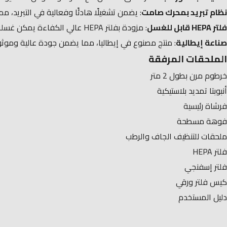
نظام تبريد بمحرك صامت
: يضمن تشغيلًا هادئًا وفعالية في التبريد، م
فلتر HEPA قابل للغسل
: مزودة بفلتر HEPA عالي الكفاءة يمكن غسله، مما يحافظ على أداء المكنسة ويقلل من تكاليف الصيانة.​
صناعة إيطالية
: منتج مصنوع في إيطاليا، مما يضمن جودة عالية وموثوق
الملحقات المرفقة
خرطوم مرن بطول 2 متر​
أنبوبتا تمديد بلاستيكية
فرشاة رئيسية
فوهة مسطحة​
ملحقات للتنظيف الجاف والرطب​
فلتر HEPA​
فلتر إسفنجي​
كيس فلتر ورقي​
دليل المستخدم​