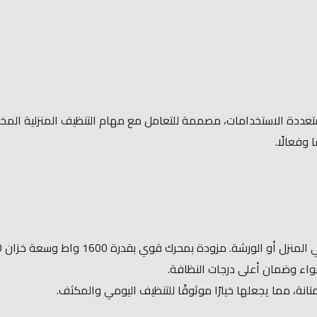
يطالية WTP 20 P هي مكنسة كهربائية متعددة الاستخدامات، مصممة للتعامل مع مهام التنظ
وفعالًا.
انة، مما يجعلها خيارًا موثوقًا للتنظيف اليومي والمكثف.