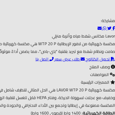
مشاركة:
Lavor
مكانس شفط مياه وأتربة
منزلي
مكنسة كهربائية من لافور الإ
صامت ونظام شفط مع تبريد بتقنية "باي-باص"، مما يضمن أداءً موثوقًا 
تحميل الكتالوج
طلب عرض سعر
اتصل بنا
وصف المنتج
المواصفات
المميزات الرئيسية
وخفيف مع عجلات لسهولة الحركة، وفلتر HEPA قابل للغسل لتنقية الهواء وضمان أعلى درجات النظافة.
المكنسة مصنوعة في إيطاليا وتجمع بين الأداء الاحترافي والجودة والمت
الطاقة الكهربائية:
1400 واط (قصوى 1600 واط)