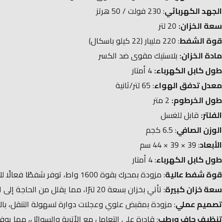
الجهد الكهربائي
: 230 فولت / 50 هرتز
سعة الخزان:
20 لتر
قوة الشفط
: 220 مليبار (22 كيلو باسكال)
مادة الخزان:
بلاستيك مقوى ضد الكسر
طول كابل الكهرباء:
4 أمتار
معدل تدفق الهواء
: 65 لتر/ثانية
طول الخرطوم:
2 متر
الفلتر:
قابل للغسل
الوزن الصافي
: 6.5 كجم​
الأبعاد
: 39 × 39 × 44 سم
طول كابل الكهرباء
: 4 أمتار​
قوة شفط عالية
: مزودة بمحرك بقوة 1600 واط، توفر شفطًا فعالًا للأتربة والسوائل، مما يجعلها مثالية للتنظيف العميق في المنازل والورش.​
سعة خزان كبيرة
: تأتي بخزان بسعة 20 لترًا، مما يقلل من الحاجة إلى التفريغ المتكرر أثناء الاستخدام.​
تصميم عملي
: مزودة بمقبض علوي وعجلات دوارة لسهولة التنقل، بالإ
تنظيف جاف ورطب
: قادرة على التعامل مع الأتربة والسوائل، مما يوف