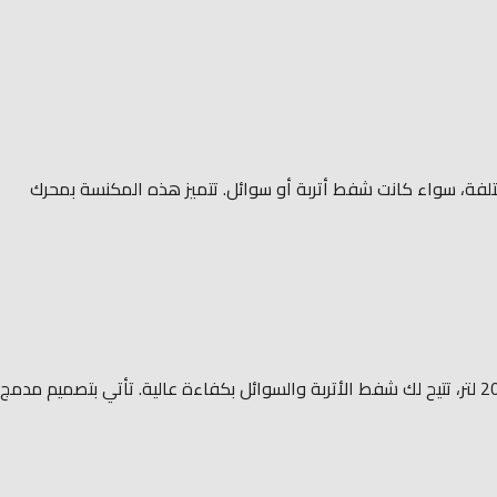
يف المنزلية المختلفة، سواء كانت شفط أتربة أو سوائل. تتميز هذه المكنسة بمحرك
مكنسة كهربائية LAVOR WTP 20 P هي الحل المثالي لتنظيف شامل في المنزل أو الورشة. مزودة بمحرك قوي بقدرة 1600 واط وسعة خزان 20 لتر، تتيح لك شفط الأتربة والسوائل بكفاءة عالية. تأتي بتصميم مدمج