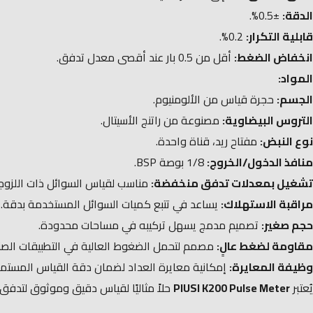
الدقة:
±0.5%.
قابلية التكرار:
0.2%.
انخفاض الضغط:
أقل من 0.5 بار عند أقصى معدل تدفق.
المواد:
الجسم:
حجرة قياس من الألومنيوم.
التروس البيضاوية:
مصنوعة من راتنج الأسيتال.
نوع النبض:
مفتاح ريد، قناة واحدة.
منافذ الدخول/الخروج:
1/8 بوصة BSP.
تشغيل بمعدلات تدفق منخفضة:
مناسب لقياس السوائل ذات اللزوجة
مراقبة الاستهلاك:
يساعد في تتبع كميات السوائل المستخدمة بدقة.
حجم صغير:
تصميم مدمج يسهل تركيبه في مساحات محدودة.
مقاومة لضغط عالٍ:
مصمم لتحمل الضغوط العالية في التطبيقات الصنا
وظيفة المعايرة:
إمكانية معايرة العداد لضمان دقة القياس المستمر
يُعتبر
PIUSI K200 Pulse Meter
حلاً مثاليًا لقياس دقيق وموثوق لتدفق