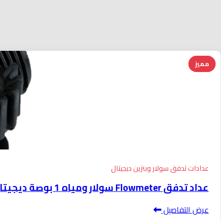
مميز
عدادات تدفق سولار وبنزين ديجيتال
عداد تدفق Flowmeter سولار ومياه 1 بوصة ديجيتال جسم بلاستيك موديل K24
عرض التفاصيل