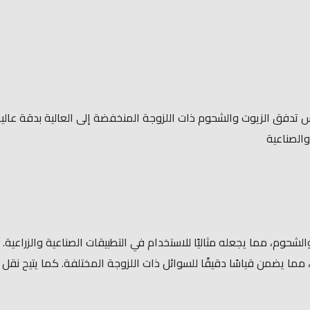
PIUSI K200 Pulse M هو جهاز مصمم لقياس تدفق الزيوت والشحوم ذات اللزوجة المنخفضة إلى ا
والصناعية
شحوم، مما يجعله مثاليًا للاستخدام في التطبيقات الصناعية والزراعية
ة. يعمل بمعدلات تدفق منخفضة تصل إلى 0.1 لتر/دقيقة، مما يضمن قياسًا دقيقًا للسوائل ذات اللزوجة