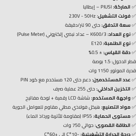
✅
الماركة:
PIUSI – إيطاليا
✅
فولت التشغيل:
230V - 50Hz
✅
سعة التدفق:
حتى 90 لتر/دقيقة
✅
نوع العداد:
K600/3 – عداد نبضي إلكتروني (Pulse Meter)
✅
نوع الطلمبة:
E120
✅
دقة القياس:
± 0.5%
قطر الدخول: 1.5 بوصة
قدرة الموتور: 1150 وات
✅
عدد المستخدمين:
دعم حتى 120 مستخدم مع كود PIN
✅
التخزين الداخلي:
حتى 255 عملية صرف
✅
واجهة المستخدم:
شاشة LCD رقمية + لوحة مفاتيح
✅
مواد التصنيع:
هيكل فولاذي مطلي مقاوم للعوامل الجوية
✅
مستوى الحماية:
IP55 (مقاومة للأتربة ورذاذ الماء)
✅
الطاقة القصوى:
حوالي 750 وات
✅
درجة الحرارة التشغيلية:
-10°C إلى +60°C