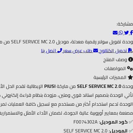
مشاركة:
وحدة تفويل سولار رقمية معدلة، موديل SELF SERVICE MC 2.0 من ماركة PIUSI الإيطالية، مزودة بنظام تحكم ذكي لتسجيل العمليات وإدارة صرف السولار بدقة عالية، مثالية للمزارع، المصانع، والمواقع الصناعية.
تحميل الكتالوج
طلب عرض سعر
اتصل بنا
وصف المنتج
المواصفات
المميزات الرئيسية
وحدة
SELF SERVICE MC 2.0
من ماركة
PIUSI
الإيطالية تقدم الحل ال
تأتي الوحدة بتصميم استاند قوي ومتين، مزودة بنظام قراءة إلكتروني 
الوحدة تدعم استخدام أكثر من مستخدم مع تسجيل كافة العمليات لمراجعته
مصنعة بمعايير أوروبية عالية الجودة، لضمان الأداء الأمثل والاستمرا
✅
كود الموديل:
F0074302A
✅
الموديل:
SELF SERVICE MC 2.0