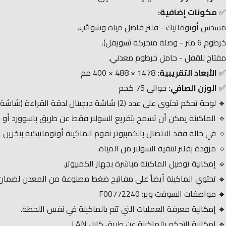
✅
مكونات إضافية:
مسدس أوتوماتيك - فلتر فاصل مياه وشوائب.
خرطوم 6 متر - وصلة متحركة (سويفل).
مفتاح للقفل - حامل خرطوم معدني.
✅
الأبعاد التقريبية:
1478 × 488 × 400 مم
✅
الوزن الصافي:
حوالي 75 كجم
🔹 لوحة تحكم تحتوي على عدد (2) شاشة ديجيتال لدقة القراءة (شاشة لقراءة عدد اللترات - شاشة لضبط الماكينة).
🔹 الماكينة يمكن أن تسمح بتفريع السولار فقط عن طريق باسوورد أو 
🔹 في حالة فقد الاتصال بالكمبيوتر تقوم الماكينة أوتوماتيكية بتخزين ا
🔹 مزودة بفلتر لتنقية السولار من المياه.
🔹 إمكانية توصيل الماكينة مباشرة بجهاز الكمبيوتر.
🔹 تحتوي الماكينة أيضاً على مفاتيح ضغط مصنوعة من المعدن لضمان
🔹 مواصفات السوفت وير: F00772240
🔹 إمكانية معرفة العمليات التي تتم بالماكينة في نفس اللحظة.
🔹 إمكانية التحكم بالماكينة عن طريق كابل LAN.