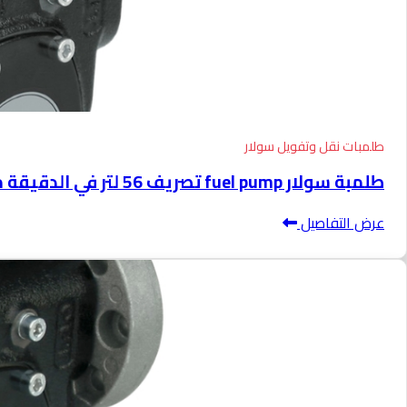
طلمبات نقل وتفويل سولار
طلمبة سولار fuel pump تصريف 56 لتر في الدقيقة موديل PANTHER 56
عرض التفاصيل