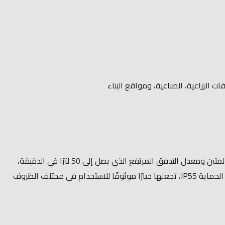
حلاً مثاليًا لنقل الديزل بكفاءة في البيئات الزراعية والصناعية ومواقع البناء. بفضل تصميمها المتين ومعدل التدفق المرتفع الذي يصل إلى 50 لترًا في الدقيقة،
تضمن هذه المضخة تقليل وقت تعبئة الوقود وزيادة الإنتاجية. سهولة التركيب والتشغيل، بالإضافة إلى ميزات الأمان مثل صمام التجاوز ودرجة الحماية IP55، تجعلها خيارًا موثوقًا للاستخدام في مختلف الظروف