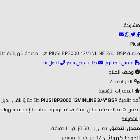
مشاركة:
Piusi
طلمبة PIUSI BP3000 12V INLINE 3/4" BSP هي مضخة كهربائية ذاتية التحضير مصممة لنقل الديزل بكفاءة عالية، مما يجعلها مثالية للتطبيقات الزراعية، الصناعية، ومواقع البناء
تحميل الكتالوج
طلب عرض سعر
اتصل بنا
وصف المنتج
المواصفات
المميزات الرئيسية
تُعد طلمبة
PIUSI BP3000 12V INLINE 3/4" BSP
التشغيلية
معدل التدفق:
يصل إلى 50 لترًا في الدقيقة.​
الجهد الكهربائي:
12 فولت تيار مستمر.​