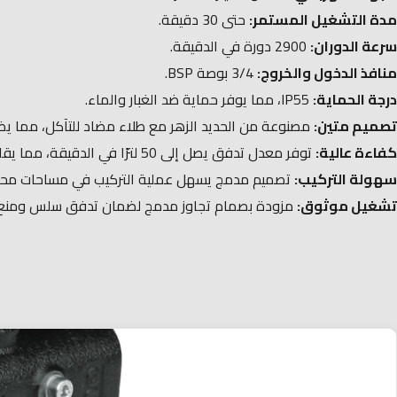
مدة التشغيل المستمر:
حتى 30 دقيقة.​
سرعة الدوران:
2900 دورة في الدقيقة.​
منافذ الدخول والخروج:
3/4 بوصة BSP.​
درجة الحماية:
IP55، مما يوفر حماية ضد الغبار والماء.​
تصميم متين:
مصنوعة من الحديد الزهر مع طلاء مضاد للتآكل، مما يضمن 
كفاءة عالية:
توفر معدل تدفق يصل إلى 50 لترًا في الدقيقة، مما يقلل من وقت تعبئة الوقود.​
سهولة التركيب:
تصميم مدمج يسهل عملية التركيب في مساحات محدو
تشغيل موثوق:
مزودة بصمام تجاوز مدمج لضمان تدفق سلس ومنع ز