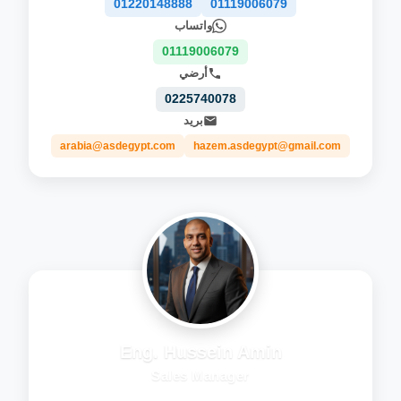
01220148888
01119006079
واتساب
01119006079
أرضي
0225740078
بريد
arabia@asdegypt.com
hazem.asdegypt@gmail.com
Eng. Hussein Amin
Sales Manager