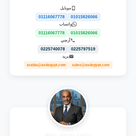
موبايل
01116067778
01015826066
واتساب
01116067778
01015826066
أرضي
0225740078
0225797519
بريد
arabia@asdegypt.com
sales@asdegypt.com
Eng. Hany Amin