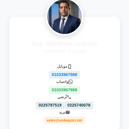
Eng. Mohamed Lasheen
Installation Engineer
موبايل
01033967988
واتساب
01033967988
أرضي
0225797519
0225740078
بريد
sales@asdegypt.com