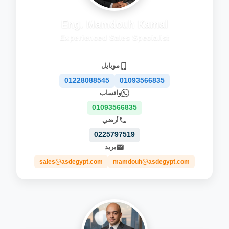
Eng. Mamdouh Kamal
Experienced Sales Specialist
موبايل
01228088545
01093566835
واتساب
01093566835
أرضي
0225797519
بريد
sales@asdegypt.com
mamdouh@asdegypt.com