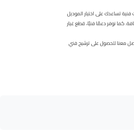
نات الضغط العالي LAVOR الأصلية، مع استشارات فنية تساعدك على اختيار الموديل
 كما نوفر دعمًا فنيًا، قطع غيار
اصل معنا للحصول على ترشيح فني