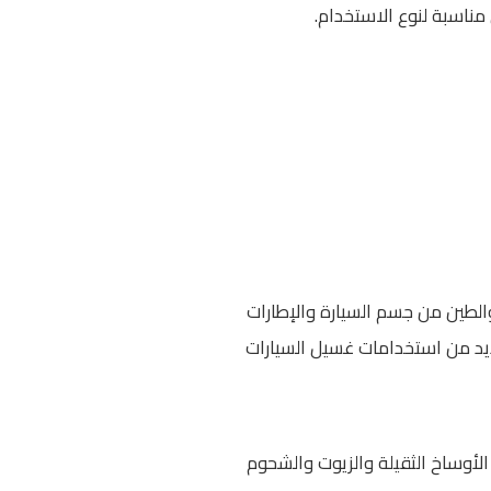
مناسبة لنوع الاستخدام.
والطين من جسم السيارة والإطارات
ل مياه جيد يساعد على تنظيف أسرع دون إتلاف السطح. وتناسب ماكينات LAVOR العديد من استخدامات غسيل السيارات
لأوساخ الثقيلة والزيوت والشحوم