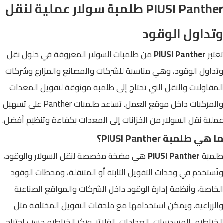
PIUSI Panther طلمبة سولار عملية لنقل
وتداول الوقود
تعتبر
PIUSI Panther
من طلمبات السولار المعروفة في حلول نقل
وتداول الوقود، وهي مناسبة للشركات والمصانع والمزارع وشركات
المقاولات والنقل التي تحتاج إلى طلمبة موثوقة لتفويل المعدات
والمركبات داخل موقع العمل. تساعد طلمبات Panther على تسهيل
عملية نقل السولار من الخزانات إلى المعدات بكفاءة وتنظيم أفضل.
ما هي طلمبة PIUSI Panther؟
طلمبة
PIUSI Panther
هي مضخة مخصصة لنقل السولار والوقود،
وتُستخدم في وحدات التفويل الثابتة أو المتنقلة، ومحطات الوقود
الخاصة، وأنظمة إدارة الوقود داخل الشركات والمواقع الصناعية
والزراعية. ويمكن استخدامها مع ملحقات التفويل المختلفة مثل
الخراطيم، المسدسات، العدادات، الفلاتر، وبكر الخراطيم حسب احتياج