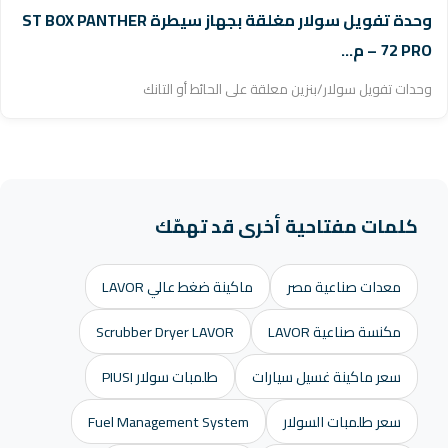
وحدة تفويل سولار مغلقة بجهاز سيطرة ST BOX PANTHER
72 PRO – م...
وحدات تفويل سولار/بنزين معلقة على الحائط أو التانك
كلمات مفتاحية أخرى قد تهمّك
معدات صناعية مصر
ماكينة ضغط عالي LAVOR
مكنسة صناعية LAVOR
Scrubber Dryer LAVOR
سعر ماكينة غسيل سيارات
طلمبات سولار PIUSI
سعر طلمبات السولار
Fuel Management System