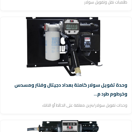
طلمبات نقل وتفويل سولار
وحدة تفويل سولار كاملة بعداد دجيتال وفلتر ومسدس
وخرطوم طرد م...
وحدات تفويل سولار/بنزين معلقة على الحائط أو التانك