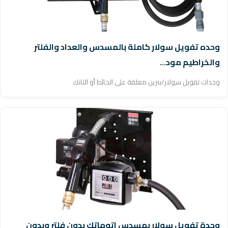
وحده تفويل سولار كاملة بالمسدس والعداد والفلتر
والخراطيم مود...
وحدات تفويل سولار/بنزين معلقة على الحائط أو التانك
وحدة تفويل سولار بمسدس اتوماتك بدون فلتر وبدون