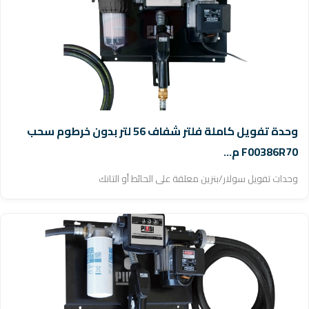
وحدة تفويل كاملة فلتر شفاف 56 لتر بدون خرطوم سحب
F00386R70 م...
وحدات تفويل سولار/بنزين معلقة على الحائط أو التانك