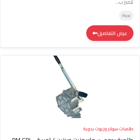
تتميز ب...
Piusi
عرض التفاصيل
طلمبات سولار وزيوت يدوية
طلمبة يدوى سولار وزيت وبنزين / امريكى PM GPI