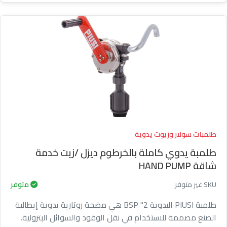
طلمبات سولار وزيوت يدوية
طلمبة يدوي كاملة بالخرطوم ديزل /زيت خدمة
شاقة HAND PUMP
SKU غير متوفر
متوفر
طلمبة PIUSI اليدوية 2" BSP هي مضخة روتارية يدوية إيطالية
الصنع مصممة للاستخدام في نقل الوقود والسوائل البترولية.