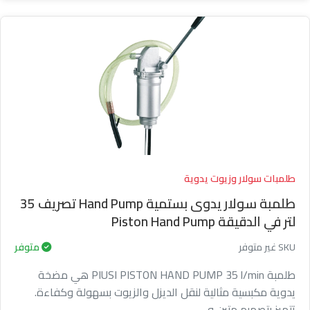
طلمبات سولار وزيوت يدوية
طلمبة سولار يدوى بستمية Hand Pump تصريف 35
لتر في الدقيقة Piston Hand Pump
SKU غير متوفر
متوفر
طلمبة PIUSI PISTON HAND PUMP 35 l/min هي مضخة
يدوية مكبسية مثالية لنقل الديزل والزيوت بسهولة وكفاءة.
تتميز بتصميم متين و...