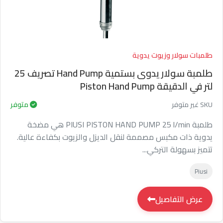
طلمبات سولار وزيوت يدوية
طلمبة سولار يدوى بستمية Hand Pump تصريف 25
لتر في الدقيقة Piston Hand Pump
SKU غير متوفر
متوفر
طلمبة PIUSI PISTON HAND PUMP 25 l/min هي مضخة
يدوية ذات مكبس مصممة لنقل الديزل والزيوت بكفاءة عالية.
تتميز بسهولة التركي...
Piusi
عرض التفاصيل