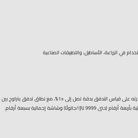
هو جهاز إيطالي عالي الجودة مصمم لقياس دقيق لكمية الديزل والزيوت المشحومة. يتميز هذا العداد بقدرته على قياس التدفق بدقة تصل إلى ±1%، مع نطاق تدفق يتراوح بين