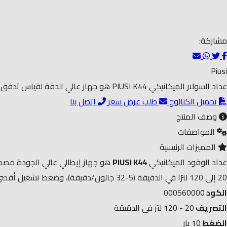
مشاركة:
Piusi
عداد السولار الميكانيكي PIUSI K44 هو جهاز عالي الدقة لقياس تدفق الديزل، مع قدرة قياس تصل إلى 120 لتر/دقيقة ودقة ±1%. مثالي للاستخدام في الزراعة، الأساطيل، والتطبيقات الصناعية
تحميل الكتالوج
طلب عرض سعر
اتصل بنا
وصف المنتج
المواصفات
المميزات الرئيسية
عداد الوقود الميكانيكي
PIUSI K44
20 إلى 120 لترًا في الدقيقة (5-32 جالون/دقيقة)، وضغط تشغيل أقصى يبلغ 3.5 بار (50 رطل/بوصة مربعة). يحتوي العداد على شاشة عرض جزئية بأربعة أرقام (حتى 9999 لترًا/جالونًا) وشاشة إجمالية بسبعة أرقام.
الكود
000560000
التصريف
20 - 120 لتر في الدقيقة
الضغط
10 بار