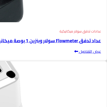
عدادات تدفق سولار ميكانيكية
عداد تدفق Flowmeter سولار وبنزين 1 بوصة ميكانيكى موديل K33 ATEX ضد الإنفجار
عرض التفاصيل