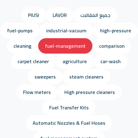
جميع المقالات
LAVOR
PIUSI
fuel-pumps
industrial-vacuum
high-pressure
cleaning
fuel-management
comparison
carpet cleaner
agriculture
car-wash
sweepers
steam cleaners
Flow meters
High pressure cleaners
Fuel Transfer Kits
Automatic Nozzles & Fuel Hoses