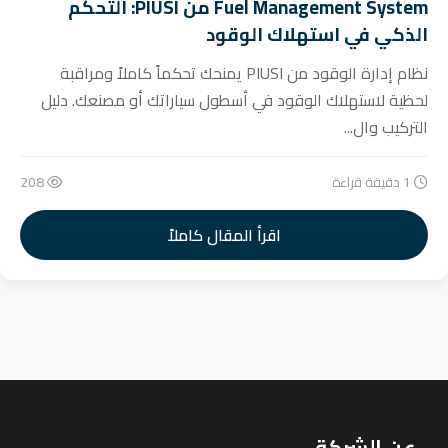
Fuel Management System من PIUSI: التحكم
الذكي في استهلاك الوقود
نظام إدارة الوقود من PIUSI يمنحك تحكماً كاملاً ومراقبة
لحظية لاستهلاك الوقود في أسطول سياراتك أو مصنعك. دليل
التركيب وال...
1 دقيقة قراءة
208
اقرأ المقال كاملاً
عن الشركة